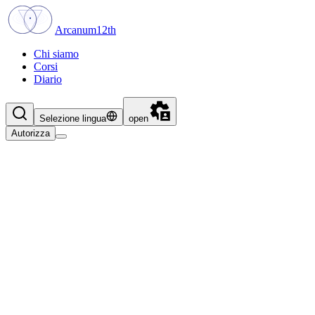
Arcanum12th
Chi siamo
Corsi
Diario
Selezione lingua
open
Autorizza