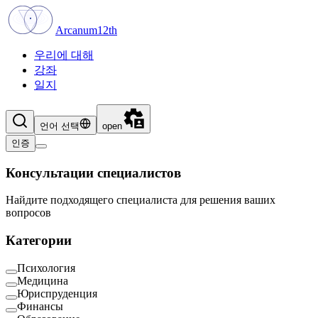
Arcanum12th
우리에 대해
강좌
일지
언어 선택
open
인증
Консультации специалистов
Найдите подходящего специалиста для решения ваших
вопросов
Категории
Психология
Медицина
Юриспруденция
Финансы