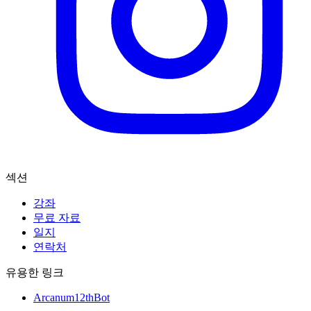
섹션
강좌
무료 자료
일지
연락처
유용한 링크
Arcanum12thBot