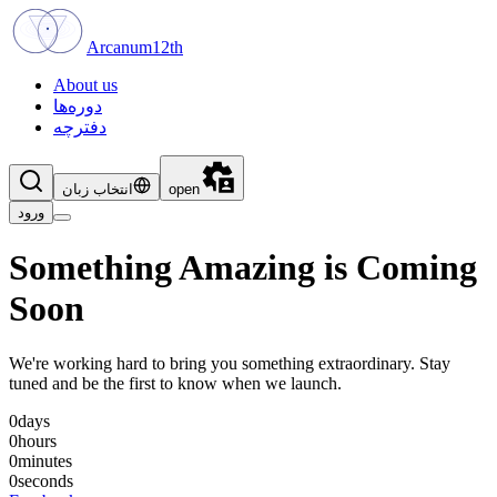
Arcanum12th
About us
دوره‌ها
دفترچه
انتخاب زبان
open
ورود
Something Amazing is
Coming
Soon
We're working hard to bring you something extraordinary. Stay
tuned and be the first to know when we launch.
0
days
0
hours
0
minutes
0
seconds